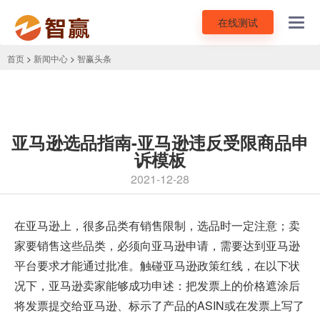
在线测试
Toggl
navig
首页
>
新闻中心
>
智赢头条
亚马逊选品指南-亚马逊违反受限商品申
诉模板
2021-12-28
在亚马逊上，很多品类有销售限制，选品时一定注意；卖
家要销售这些品类，必须向亚马逊申请，需要达到
亚马逊
平台
要求才能通过批准。触碰
亚马逊政策红线
，在以下状
况下，亚马逊卖家能够成功申述：把发票上的价格遮涂后
将发票提交给亚马逊、标示了产品的ASIN或在发票上写了