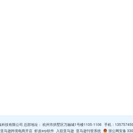
杭州智赢科技有限公司 总部地址： 杭州市拱墅区万融城1号楼1105-1106 手机：
13575745
亚马逊跨境电商开店
虾皮erp软件
入驻亚马逊
亚马逊刊登系统
浙公网安备 3301