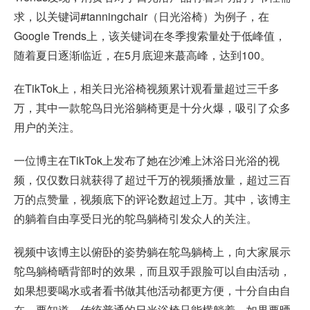
求，以关键词#tanningchair（日光浴椅）为例子，在
Google Trends上，该关键词在冬季搜索量处于低峰值，
随着夏日逐渐临近，在5月底迎来蕞高峰，达到100。
在TikTok上，相关日光浴椅视频累计观看量超过三千多
万，其中一款鸵鸟日光浴躺椅更是十分火爆，吸引了众多
用户的关注。
一位博主在TikTok上发布了她在沙滩上沐浴日光浴的视
频，仅仅数日就获得了超过千万的视频播放量，超过三百
万的点赞量，视频底下的评论数超过上万。其中，该博主
的躺着自由享受日光的鸵鸟躺椅引发众人的关注。
视频中该博主以俯卧的姿势躺在鸵鸟躺椅上，向大家展示
鸵鸟躺椅晒背部时的效果，而且双手跟脸可以自由活动，
如果想要喝水或者看书做其他活动都更方便，十分自由自
在。要知道，传统普通的日光浴椅只能横躺着，如果要晒