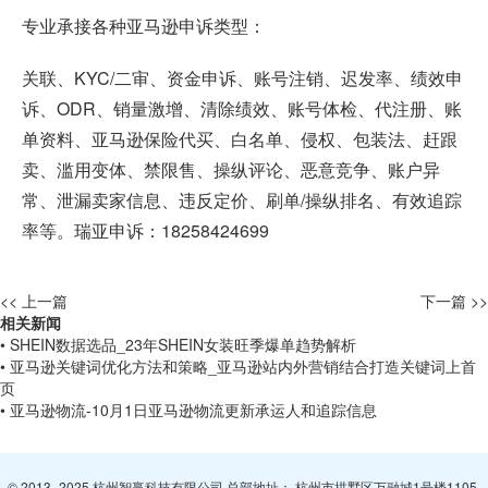
专业承接各种
亚马逊申诉
类型：
关联、KYC/二审、资金申诉、账号注销、迟发率、绩效申
诉、ODR、销量激增、清除绩效、账号体检、代注册、账
单资料、亚马逊保险代买、白名单、侵权、包装法、赶跟
卖、滥用变体、禁限售、操纵评论、恶意竞争、账户异
常、泄漏卖家信息、违反定价、刷单/操纵排名、有效追踪
率等。瑞亚申诉：18258424699
<< 上一篇
下一篇 >>
相关新闻
• SHEIN数据选品_23年SHEIN女装旺季爆单趋势解析
• 亚马逊关键词优化方法和策略_亚马逊站内外营销结合打造关键词上首
页
• 亚马逊物流-10月1日亚马逊物流更新承运人和追踪信息
© 2013- 2025 杭州智赢科技有限公司 总部地址： 杭州市拱墅区万融城1号楼1105-