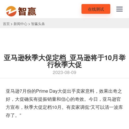
在线测试
Toggl
navig
首页
>
新闻中心
>
智赢头条
亚马逊秋季大促定档_亚马逊将于10月举
行秋季大促
2023-08-09
亚马逊7月份的
Prime Day
大促出乎卖家意料，效果出奇之
好，大促确实有提振销量和信心的奇效。今日，亚马逊官
方宣布，秋季大促定档10月。有卖家调侃“又可以清一波库
存了。”