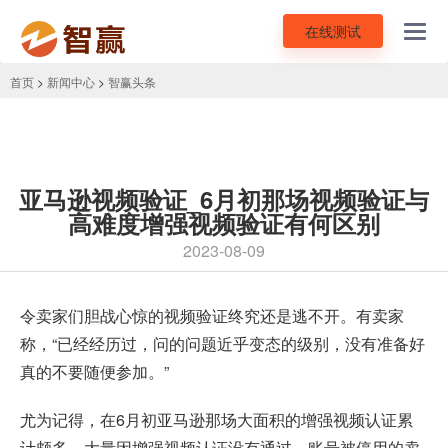
在线测试
Toggl
navig
首页
>
新闻中心
>
智赢头条
亚马逊视频验证_6月初那场视频验证与
高难度增强视频验证有何区别
2023-08-09
令卖家们胆战心惊的
视频验证
终究还是逃不开。有卖家
称，“已经经历过，问的问题近乎变态的级别，没有准备好
真的不要随便参加。”
尤为记得，在6月初亚马逊那场大面积的增强视频认证累
计颇多，大量因增强视频认证没有通过，账号被停用的卖