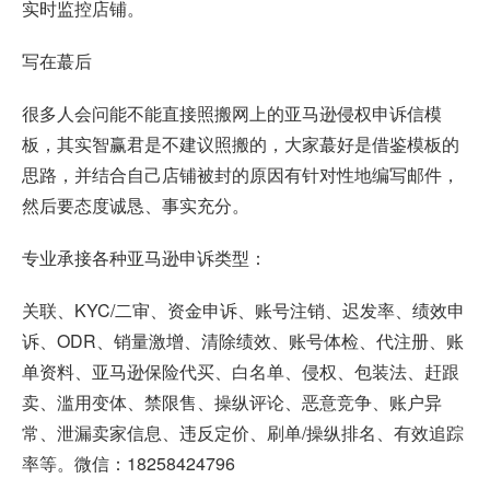
实时监控店铺。
写在蕞后
很多人会问能不能直接照搬网上的
亚马逊侵权申诉信模
板
，其实智赢君是不建议照搬的，大家蕞好是借鉴模板的
思路，并结合自己店铺被封的原因有针对性地编写邮件，
然后要态度诚恳、事实充分。
专业承接各种亚马逊申诉类型：
关联、KYC/二审、资金申诉、账号注销、迟发率、绩效申
诉、ODR、销量激增、清除绩效、账号体检、代注册、账
单资料、亚马逊保险代买、白名单、侵权、包装法、赶跟
卖、滥用变体、禁限售、操纵评论、恶意竞争、账户异
常、泄漏卖家信息、违反定价、刷单/操纵排名、有效追踪
率等。微信：18258424796