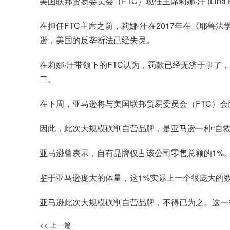
美国联邦贸易委员会（FTC）现任主席莉娜·汗 (Lina 
在担任FTC主席之前，莉娜·汗在2017年在《耶
逊，美国的反垄断法已经失灵。
在莉娜·汗带领下的FTC认为，罚款已经无济于事了
二。
在下周，亚马逊将与美国联邦贸易委员会（FTC）
因此，此次大规模砍削自营品牌，是亚马逊一种“自救
亚马逊曾表示，自有品牌仅占该公司零售总额的1%。
鉴于亚马逊庞大的体量，这1%实际上一个很庞大的
亚马逊此次大规模砍削自营品牌，不得已为之。这一
<< 上一篇