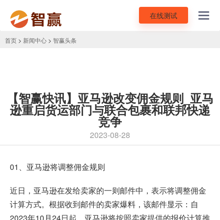
在线测试
Toggl
navig
首页
>
新闻中心
>
智赢头条
【智赢快讯】亚马逊改变佣金规则_亚马
逊重启货运部门与联合包裹和联邦快递
竞争
2023-08-28
01、
亚马逊将调整佣金规则
近日，亚马逊在发给卖家的一则邮件中，表示将调整佣金
计算方式。根据收到邮件的卖家爆料，该邮件显示：自
2023年10月24日起，亚马逊将按照卖家提供的报价计算推