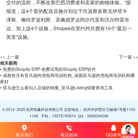
交付的流程，不断改善巴西消费者和卖家的购物体验。”据
报道，这4个新的配送设施分别位于坎波斯多斯戈伊塔卡
泽斯、佩特罗波利斯、圣佩德罗达阿尔代亚和沃尔特雷东
达。加上这4个设施，Shopee在里约州共拥有10个“蕞后一
英里”设施。
<< 上一篇
下一篇 >>
相关新闻
• 免费的Shopify ERP-免费试用的Shopify ERP软件
• 成都有没有亚马逊跨境电商培训机构_成都亚马逊跨境电商培训机构哪
家好
• 亚马逊怎么看别人店铺的销量_亚马逊Listing销量查询工具
© 2013- 2025 杭州智赢科技有限公司 总部地址： 杭州市拱墅区万融城1号楼1105-
1106 手机：
13575745974
QQ：
3065094296
联系我们
电话咨询
QQ咨询