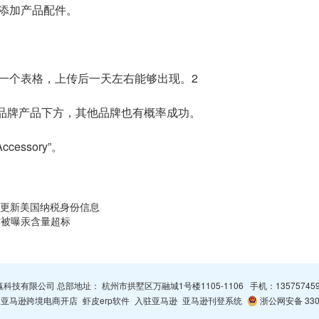
添加产品配件。
一个表格，上传后一天左右能够出现。2
己品牌产品下方，其他品牌也有概率成功。
essory”。
前更新美国纳税身份信息
面霜被曝汞含量超标
杭州智赢科技有限公司 总部地址： 杭州市拱墅区万融城1号楼1105-1106 手机：
13575745
亚马逊跨境电商开店
虾皮erp软件
入驻亚马逊
亚马逊刊登系统
浙公网安备 3301