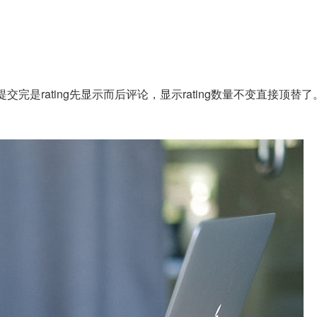
完是rating先显示而后评论，显示rating数量不变直接顶替了