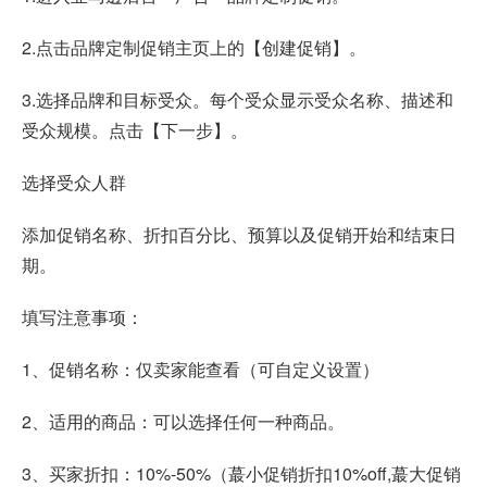
2.点击品牌定制促销主页上的【创建促销】。
3.选择品牌和目标受众。每个受众显示受众名称、描述和
受众规模。点击【下一步】。
选择受众人群
添加促销名称、折扣百分比、预算以及促销开始和结束日
期。
填写注意事项：
1、促销名称：仅卖家能查看（可自定义设置）
2、适用的商品：可以选择任何一种商品。
3、买家折扣：10%-50%（蕞小促销折扣10%off,蕞大促销