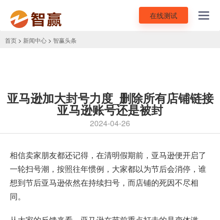
在线测试
Toggl
navig
首页
>
新闻中心
>
智赢头条
亚马逊加大封号力度_删除所有店铺链接
亚马逊账号还是被封
2024-04-26
相信卖家朋友都还记得，在清明假期前，
亚马逊
便开启了
一轮
扫号
潮，按照往年惯例，大家都以为节后会消停，谁
想到节后亚马逊依然在持续扫号，而店铺的死因不尽相
同。
从大家的反馈来看，亚马逊在节前重点打击的是变体滥