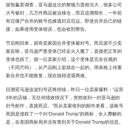
据智赢君调查，亚马逊这次的整顿力度相当大，很多公司
大号被封，几万件商品被迫移仓，而且追溯期长，一年前
有过僵尸合并的账号也难逃封店厄运。即使合并自己的链
接，如果使用变体错误，也会收到警告。
节后刚回来，就有卖家因合并变体被封号。而且据不少卖
家反映，亚马逊严查变体已经走火入魔了，直接把正常的
变体也拆了。据一位卖家介绍，这个变体是完全合规的
（不同尺码），从产品刚上架就在一起的。用表格上传重
新合并也不能恢复，现在搞得进退两难。
目测亚马逊这波扫号还将持续，昨日一位卖家爆料：“运营
3年的店铺，无任何绩效情况下，突然收到一封亚马逊的
封号邮件，直接死店。”而从卖家收到的邮件来看，该账号
死因是侵权了一个叫“Donald Trump”的商标，令人费解的
是，在美国商标局并没有查到关于Donald Trump的信息。