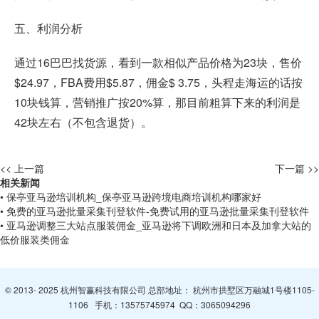
五、利润分析
通过16巴巴找货源，看到一款相似产品价格为23块，售价
$24.97，FBA费用$5.87，佣金$ 3.75，头程走海运的话按
10块钱算，营销推广按20%算，那目前粗算下来的利润是
42块左右（不包含退货）。
<< 上一篇
下一篇 >>
相关新闻
• 保亭亚马逊培训机构_保亭亚马逊跨境电商培训机构哪家好
• 免费的亚马逊批量采集刊登软件-免费试用的亚马逊批量采集刊登软件
• 亚马逊调整三大站点服装佣金_亚马逊将下调欧洲和日本及加拿大站的
低价服装类佣金
© 2013- 2025 杭州智赢科技有限公司 总部地址： 杭州市拱墅区万融城1号楼1105-
1106 手机：
13575745974
QQ：
3065094296