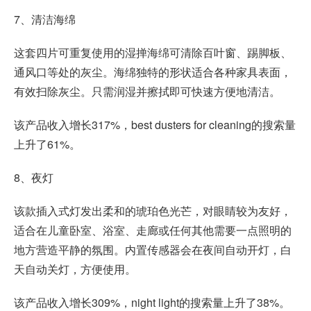
7、清洁海绵
这套四片可重复使用的湿掸海绵可清除百叶窗、踢脚板、
通风口等处的灰尘。海绵独特的形状适合各种家具表面，
有效扫除灰尘。只需润湿并擦拭即可快速方便地清洁。
该产品收入增长317%，best dusters for cleaning的搜索量
上升了61%。
8、夜灯
该款插入式灯发出柔和的琥珀色光芒，对眼睛较为友好，
适合在儿童卧室、浴室、走廊或任何其他需要一点照明的
地方营造平静的氛围。内置传感器会在夜间自动开灯，白
天自动关灯，方便使用。
该产品收入增长309%，night light的搜索量上升了38%。