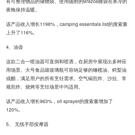
有可整理物品的储物袋。使用随附的Brazos睡袋在寒冷的
夜晚保持温暖。
该产品收入增长1198%，camping essentials list的搜索量
上升了116%。
4、油壶
这款二合一喷油器可直倒和喷洒，在厨房中展现出多种应
用场景。大号食品级玻璃瓶可容纳足够的橄榄油、鳄梨油
或醋，满足用户的所有烹饪需求。空气锅煎炸、沙拉、常
规煎炸、烧烤等烹饪场景中均适用。
该产品收入增长963%，oil sprayer的搜索量增加了
120%。
5、 无线手部按摩器