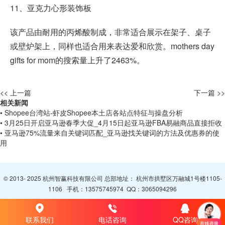
11、亚克力心形装饰板
该产品由耐用的丙烯酸制成，非常适合展示在架子、桌子
或壁炉架上，同样也适合用来表达爱和欣赏。mothers day
gifts for mom的搜索量上升了2463%。
<< 上一篇
下一篇 >>
相关新闻
• Shopee台湾站-虾皮Shopee本土店各站点特征与操盘分析
• 3月25日开启亚马逊春季大促_4月15日起亚马逊FBA易融商品直接拒收
• 亚马逊75%流量来自关键词匹配_亚马逊找关键词的方法及优惠券的使
用
© 2013- 2025 杭州智赢科技有限公司 总部地址： 杭州市拱墅区万融城1号楼1105-
1106 手机：
13575745974
QQ：
3065094296
联系我们
电话咨询
QQ咨询