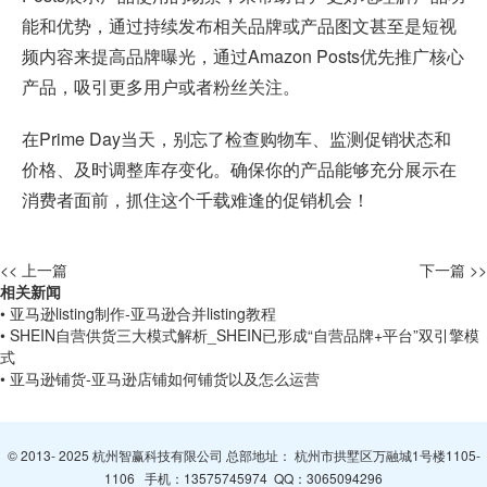
能和优势，通过持续发布相关品牌或产品图文甚至是短视
频内容来提高品牌曝光，通过Amazon Posts优先推广核心
产品，吸引更多用户或者粉丝关注。
在Prime Day当天，别忘了检查购物车、监测促销状态和
价格、及时调整库存变化。确保你的产品能够充分展示在
消费者面前，抓住这个千载难逢的促销机会！
<< 上一篇
下一篇 >>
相关新闻
• 亚马逊listing制作-亚马逊合并listing教程
• SHEIN自营供货三大模式解析_SHEIN已形成“自营品牌+平台”双引擎模
式
• 亚马逊铺货-亚马逊店铺如何铺货以及怎么运营
© 2013- 2025 杭州智赢科技有限公司 总部地址： 杭州市拱墅区万融城1号楼1105-
1106 手机：
13575745974
QQ：
3065094296