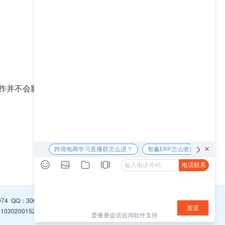
作并不会影响他们目前已注册FBA订阅和保存的产
下一篇 >>
974
QQ：
3065094296
0302001526号
浙ICP备16001766号-1