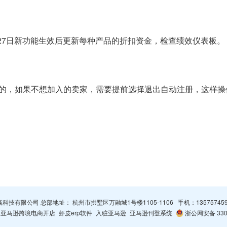
27日新功能生效后更新每种产品的折扣资金，检查
绩效
仪表板。
的，如果不想加入的卖家，需要提前选择退出自动注册，这样操
杭州智赢科技有限公司 总部地址： 杭州市拱墅区万融城1号楼1105-1106 手机：
13575745
亚马逊跨境电商开店
虾皮erp软件
入驻亚马逊
亚马逊刊登系统
浙公网安备 3301