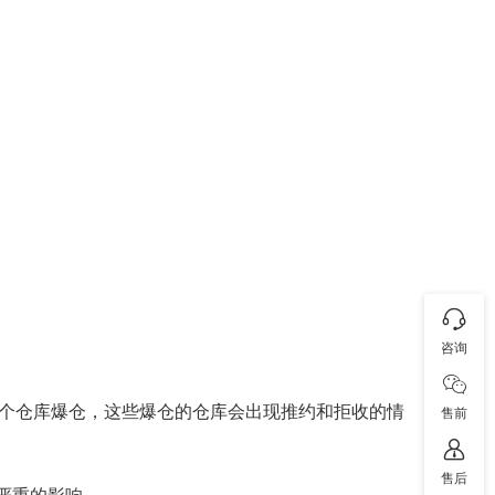
咨询
ND9等十多个仓库爆仓，这些爆仓的仓库会出现推约和拒收的情
售前
售后
到严重的影响。