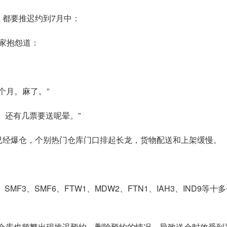
，都要推迟约到7月中：
家抱怨道：
一个月。麻了。”
。还有几票要送呢晕。”
库已经爆仓，个别热门仓库门口排起长龙，货物配送和上架缓慢。
BD2、SMF3、SMF6、FTW1、MDW2、FTN1、IAH3、I
和TEB9仓库也频繁出现推迟预约、删除预约的情况，导致送仓时效受