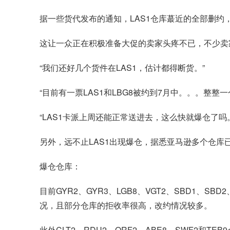
据一些货代发布的通知，LAS1仓库蕞近的全部删约
这让一众正在积极准备大促的卖家头疼不已，不少卖
“我们还好几个货件在LAS1，估计都得断货。”
“目前有一票LAS1和LBG8被约到7月中。。。整整
“LAS1卡派上周还能正常送进去，这么快就爆仓了吗
另外，远不止LAS1出现爆仓，据悉亚马逊多个仓
爆仓仓库：
目前GYR2、GYR3、LGB8、VGT2、SBD1、S
况，且部分仓库的拒收率很高，改约情况较多。
此外CLT2、RDU2、ORF2、ABE8、SWF2