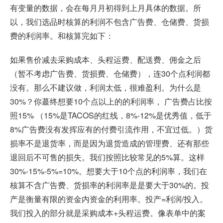
有变量的数据，会在每月月初得到上月具体的数据。所
以，我们选品时核算的利润不包含广告费、仓储费、货损
费的利润率。和核算完如下：
如果售价减去采购成本、头程运费、配送费、佣金之后
（暂不考虑广告费、货损费、仓储费），连30个点利润都
没有。那么不建议做，利润太低，很难盈利。为什么是
30%？你蕞终想要10个点以上的的利润率， 广告费占比按
照15% （15%是TACOS的红线，8%-12%是优秀值，低于
8%广告费没有发挥应有的付费引流作用，不宜过低。）货
损率不是退货率，而是因为退货造成的管理费、还有那些
退回后不可售的损失。我们按照比较常见的5%算。这样
30%-15%-5%=10%。想要大于10个点的利润率，我们在
核算不含广告费、货损率的利润率是是要大于30%的。投
产是衡量有限的资金内资金的利用率。投产=利润/投入。
我们投入的部分就是采购成本+头程运费。像表单中的案