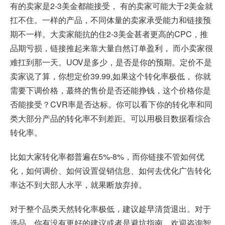
有的卖家是2-3美金都能接受， 有的卖家可能大于2美金就
扛不住。一样的产品，不同体量的卖家承受能力和链接预
期不一样。大卖家能抗的住2-3美金甚者更高的CPC，推
品期亏损，链接推起来靠大量自然订单盈利， 而小卖家很
难扛到那一天。UOV是多少，是否是你的预期。定价不是
卖家说了算，你想定价39.99,如果这个转化率极低， 你就
需要下调价格，蕞终的售价是否还能挣钱，这个价格你是
否能接受？CVR率是否达标。你可以看下你的转化率和同
类大部分产品的转化率不到差距。可以用极目数据看综合
转化率。
比如大家转化率都普遍在5%-8%，而你链接不管如何优
化，如何调价、如何设置促销信息、如何去优化广告转化
率达不到大部人水平，就果断放弃掉。
对于整个品类天然转化率极低，建议趁早清货退出。对于
选品，你有没有更好的建议或者是避坑指南，欢迎咨询
智