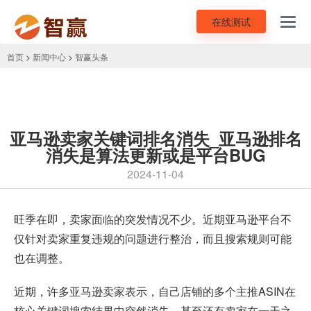
在线测试
Toggl
navig
首页
>
新闻中心
>
智赢头条
亚马逊卖家关键词排名消失_亚马逊排名
消失是算法更新或是平台BUG
2024-11-04
旺季在即，卖家面临的突发情况不少。近期
亚马逊平台
不
仅针对卖家
重复违规
的问题进行整治，而且搜索规则可能
也在调整。
近期，许多亚马逊卖家表示，自己店铺的多个主推ASIN在
核心关键词搜索结果中突然消失，甚至还有卖家在一天之