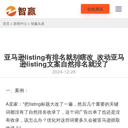
在线测试
Toggl
navig
首页
>
新闻中心
>
智赢头条
亚马逊listing有排名就别瞎改_改动亚马
逊listing文案自然排名就没了
2024-12-26
一、案例：
A卖家："把
listing标题
大改了一遍，然后几个重要的关键
词都没有了自然排名收录了，这个词广告出单了也还是没
有收录，该怎么办？优化对这些词要多久会被亚马逊抓取
收录？"