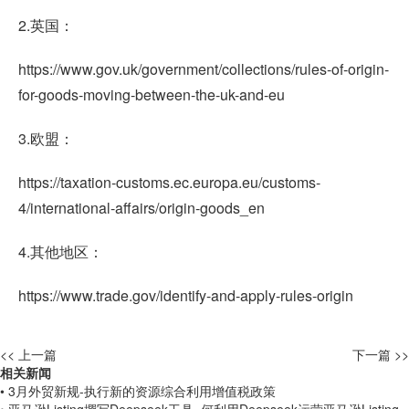
2.英国：
https://www.gov.uk/government/collections/rules-of-origin-
for-goods-moving-between-the-uk-and-eu
3.欧盟：
https://taxation-customs.ec.europa.eu/customs-
4/international-affairs/origin-goods_en
4.其他地区：
https://www.trade.gov/identify-and-apply-rules-origin
<< 上一篇
下一篇 >>
相关新闻
• 3月外贸新规-执行新的资源综合利用增值税政策
• 亚马逊Listing撰写Deepseek工具_何利用Deepseek运营亚马逊Listing