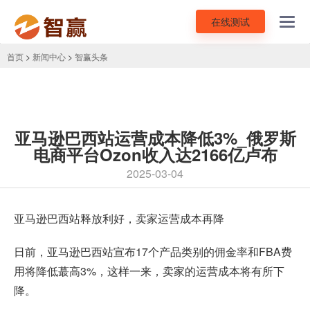
在线测试
Toggl
navig
首页
>
新闻中心
>
智赢头条
亚马逊巴西站运营成本降低3%_俄罗斯
电商平台Ozon收入达2166亿卢布
2025-03-04
亚马逊巴西站释放利好，卖家运营成本再降
日前，亚马逊巴西站宣布17个产品类别的佣金率和FBA费
用将降低蕞高3%，这样一来，卖家的运营成本将有所下
降。