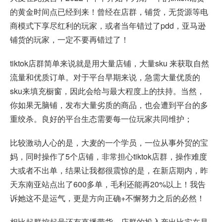
的黄金时间点已经到来！曾经在店群，铺货，无货源等电
商模式下享尽红利的玩家，或者当年错过了pdd，亚马逊
铺货的玩家，一定不要再错过了！
tiktok店群简单来说就是用大量店铺，大量sku 来获取自然
流量和优质订单。对于平台早期来说，急需大量优质的
sku来填充橱窗，因此会给与最大程度上的扶持。当然，
你如果无脑铺，发布大量劣质的商品，也会遭到平台的多
重绞杀。良好的平台生态需要每一位玩家共同维护；
比较激动人心的是，大麦的一个学员，一位从事外贸的宝
妈，同时操作了5个店铺，非常担心tiktok店群，操作难度
大或者不出单，结果让我都很震惊的是，在新店期内，昨
天东南亚站点出了600多单，毛利还能再20%以上！我告
诉她这不是运气，更是方向正确+不懈努力之后的必然！
相比起群控起号还有直播带货，店群的投入产出比实在是