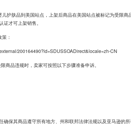
了婴儿护肤品到美国站点，上架后商品在美国站点被标记为受限商
认证才可上架销售。
政策：
nce/external/200164490?ld=SDUSSOADirect&locale=zh-CN
受限商品违规时，卖家可按照以下步骤准备
申诉
。
任确保其商品遵守所有地方、州和联邦法律法规以及亚马逊的所