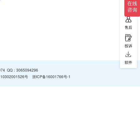
售前
售后
投诉
软件
974
QQ：
3065094296
0302001526号
浙ICP备16001766号-1