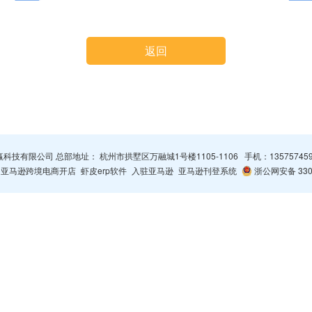
返回
杭州智赢科技有限公司 总部地址： 杭州市拱墅区万融城1号楼1105-1106 手机：
13575745
亚马逊跨境电商开店
虾皮erp软件
入驻亚马逊
亚马逊刊登系统
浙公网安备 3301