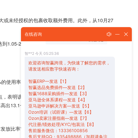
大或未经授权的包裹收取额外费用。此外，从10月27
在线咨询
达到1.05-2.1美元/件。此次调整适用于所有主流快递
.2%的使用率位居各大电商平台之首。
百分点，表明该平台在这一年龄段中拥有稳固的用户基
体高出13.1个百分点，显示出两大平台在用户年龄与性
放比率”。而亚马逊用户则更看重“商品折扣幅度”，