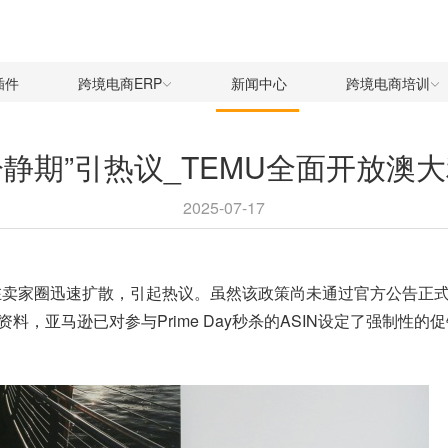
插件
跨境电商ERP
新闻中心
跨境电商培训
冷静期”引热议_TEMU全面开放澳大
2025-07-17
息在卖家圈迅速扩散，引起热议。虽然该政策尚未通过官方公告正
，亚马逊已对参与Prime Day秒杀的ASIN设定了强制性的