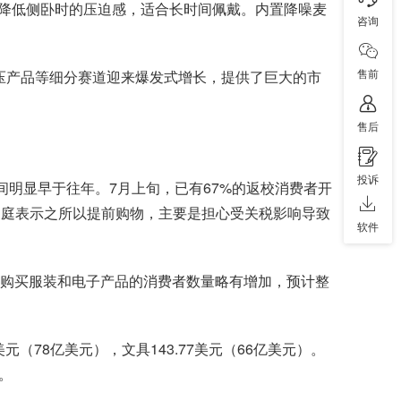
降低侧卧时的压迫感，适合长时间佩戴。内置降噪麦
咨询
售前
压产品等细分赛道迎来爆发式增长，提供了巨大的市
售后
投诉
物季启动时间明显早于往年。7月上旬，已有67%的返校消费者开
%的家庭表示之所以提前购物，主要是担心受关税影响导致
软件
少，但购买服装和电子产品的消费者数量略有增加，预计整
美元（78亿美元），文具143.77美元（66亿美元）。
。