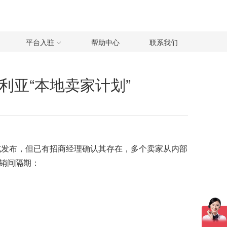
平台入驻
帮助中心
联系我们
利亚“本地卖家计划”
式发布，但已有招商经理确认其存在，多个卖家从内部
促销间隔期：