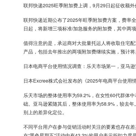
联邦快递2025旺季附加费上调，9月29日起征收额
联邦快递近期公布了2025年旺季附加费方案，费率
日起，将新增三项标准/加急服务的附加费，其中两
值得注意的是，承运商对大批量托运人将收取住宅配送费，需求
产品，包括去年推出的两项附加费继续实施，预计将
日本电商平台使用情况调查：乐天市场第一，亚马逊
日本Excree株式会社发布的《2025年电商平台使
乐天市场的整体使用率为59.2%，在女性60代群体
础。亚马逊紧随其后，整体使用率为58.9%，较去年
别上的差异化定位。
不同平台用户在参与促销活动时关注的要素也存在差异
在“黑色星期五”活动中有43.2%的用户表示折扣力度是主要