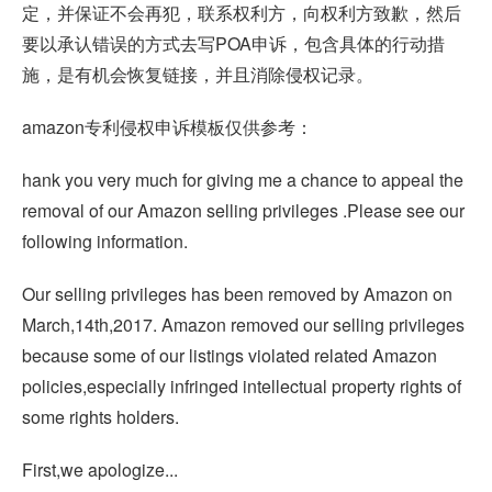
定，并保证不会再犯，联系权利方，向权利方致歉，然后
要以承认错误的方式去写POA申诉，包含具体的行动措
施，是有机会恢复链接，并且消除侵权记录。
amazon专利侵权申诉模板仅供参考：
hank you very much for giving me a chance to appeal the
removal of our Amazon selling privileges .Please see our
following information.
Our selling privileges has been removed by Amazon on
March,14th,2017. Amazon removed our selling privileges
because some of our listings violated related Amazon
policies,especially infringed intellectual property rights of
some rights holders.
First,we apologize...