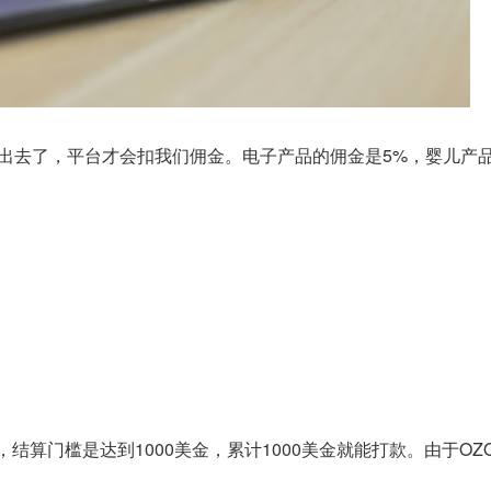
出去了，平台才会扣我们佣金。电子产品的佣金是5%，婴儿产品
，结算门槛是达到1000美金，累计1000美金就能打款。由于O