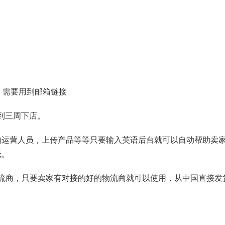
，需要用到邮箱链接
到三周下店。
语的运营人员，上传产品等等只要输入英语后台就可以自动帮助卖
低。
物流商，只要卖家有对接的好的物流商就可以使用，从中国直接发