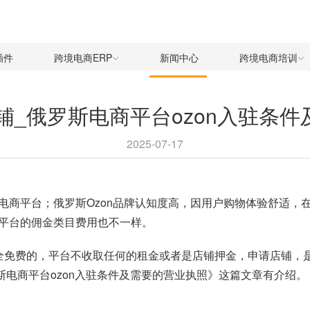
插件
跨境电商ERP
新闻中心
跨境电商培训
店铺_俄罗斯电商平台ozon入驻条
2025-07-17
商平台；俄罗斯Ozon品牌认知度高，因用户购物体验舒适，在
平台的佣金类目费用也不一样。
完全免费的，平台不收取任何的租金或者是店铺押金，申请店铺，是
斯电商平台ozon入驻条件及需要的营业执照》这篇文章有介绍。