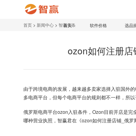
首页
>
新闻中心
>
智赢头条
首页
软件价格
选品
ozon如何注册
由于
跨境电商
的发展，越来越多卖家选择入驻国外的电
多电商平台，但每个电商平台的规则都不一样，所以
俄罗斯电商平台ozon入驻条件
，Ozon目前开店是
哪种营业执照，智赢君在《ozon如何注册店铺_俄罗