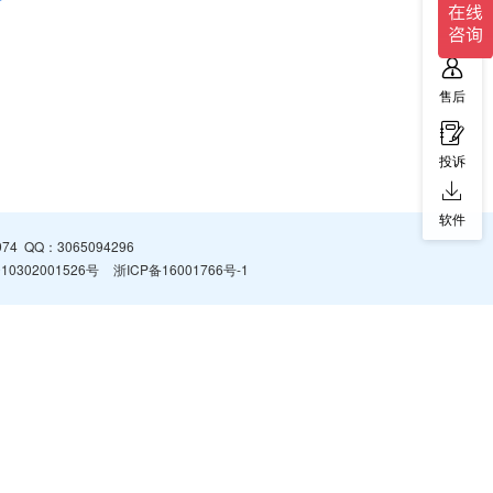
售前
售后
投诉
软件
974
QQ：
3065094296
0302001526号
浙ICP备16001766号-1