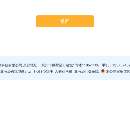
返回
杭州智赢科技有限公司 总部地址： 杭州市拱墅区万融城1号楼1105-1106 手机：
13575745
亚马逊跨境电商开店
虾皮erp软件
入驻亚马逊
亚马逊刊登系统
浙公网安备 3301