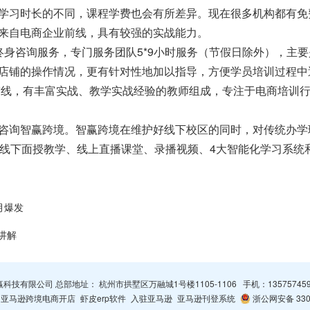
学习时长的不同，课程学费也会有所差异。现在很多机构都有免
来自电商企业前线，具有较强的实战能力。
终身咨询服务，专门服务团队5*9小时服务（节假日除外），主
店铺的操作情况，更有针对性地加以指导，方便学员培训过程中
业前线，有丰富实战、教学实战经验的教师组成，专注于电商培训
咨询智赢跨境。智赢跨境在维护好线下校区的同时，对传统办学
包括线下面授教学、线上直播课堂、录播视频、4大智能化学习系
月爆发
讲解
杭州智赢科技有限公司 总部地址： 杭州市拱墅区万融城1号楼1105-1106 手机：
13575745
亚马逊跨境电商开店
虾皮erp软件
入驻亚马逊
亚马逊刊登系统
浙公网安备 3301