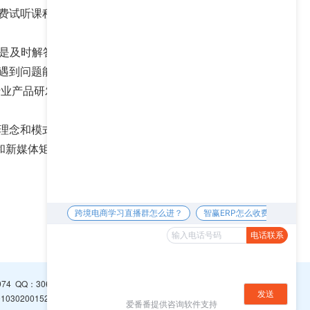
费试听课程，建议可以先去校区实地试听课程再决定
要是及时解答学员在学习过程中及学完课程后操作店铺
遇到问题能够得到及时解答，得到学员们的充分肯
行业产品研发和教学方式的革新，在同行业中有很高的
理念和模式进行革新，现已为学员、校区（老师）搭
统和新媒体矩阵等，实力非常强大，放心选择。
下一篇 >>
974
QQ：
3065094296
0302001526号
浙ICP备16001766号-1