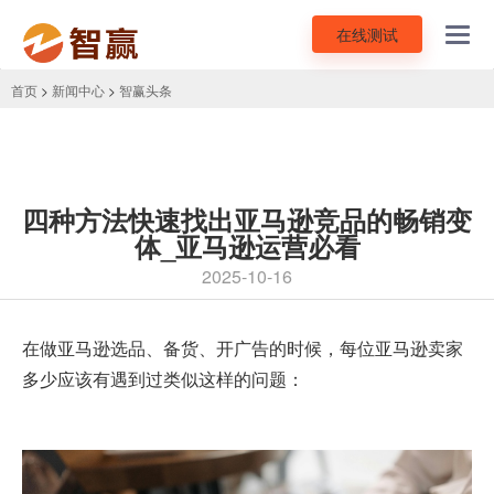
在线测试
Toggl
navig
首页
>
新闻中心
>
智赢头条
四种方法快速找出亚马逊竞品的畅销变
体_亚马逊运营必看
2025-10-16
在做
亚马逊选品
、备货、开广告的时候，每位亚马逊卖家
多少应该有遇到过类似这样的问题：