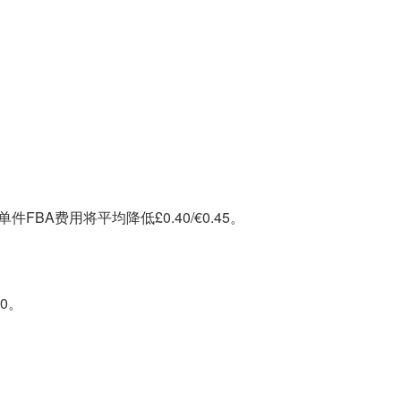
BA费用将平均降低£0.40/€0.45。
0。