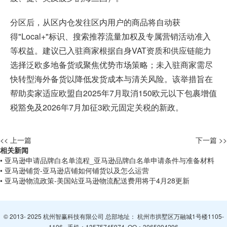
分区后，从区内仓发往区内用户的商品将自动获
得"Local+"标识、搜索推荐流量加权及专属营销活动准入
等权益。建议已入驻商家根据自身VAT资质和供应链能力
选择泛欧多地备货或聚焦优势市场策略；未入驻商家需尽
快转型海外备货以降低发货成本与清关风险。该举措旨在
帮助卖家适应欧盟自2025年7月取消150欧元以下包裹增值
税豁免及2026年7月加征3欧元固定关税的新政。
<< 上一篇
下一篇 >>
相关新闻
• 亚马逊申请品牌白名单流程_亚马逊品牌白名单申请条件与准备材料
• 亚马逊铺货-亚马逊店铺如何铺货以及怎么运营
• 亚马逊物流政策-美国站亚马逊物流配送费用将于4月28更新
© 2013- 2025 杭州智赢科技有限公司 总部地址： 杭州市拱墅区万融城1号楼1105-
1106 手机：
13575745974
QQ：
3065094296