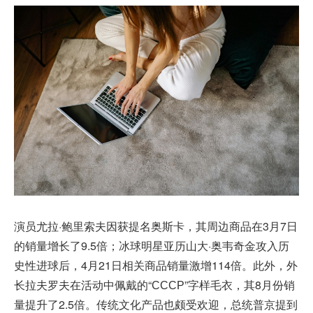
演员尤拉·鲍里索夫因获提名奥斯卡，其周边商品在3月7日
的销量增长了9.5倍；冰球明星亚历山大·奥韦奇金攻入历
史性进球后，4月21日相关商品销量激增114倍。此外，外
长拉夫罗夫在活动中佩戴的“СССР”字样毛衣，其8月份销
量提升了2.5倍。传统文化产品也颇受欢迎，总统普京提到