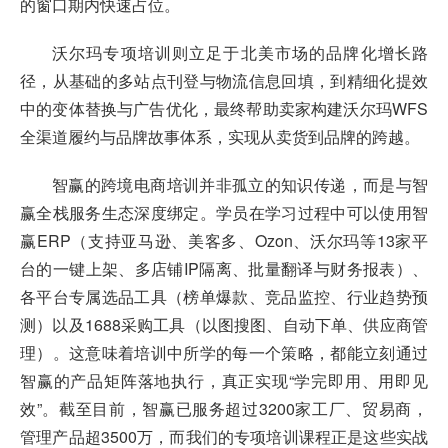
的窗口期内快速占位。
沃尔玛专项培训则立足于北美市场的品牌化增长路
径，从基础的多站点刊登与物流信息回填，到精细化提效
中的变体替换与广告优化，最终帮助卖家构建沃尔玛WFS
全渠道履约与品牌故事体系，实现从卖货到品牌的跨越。
智赢的跨境电商培训并非孤立的知识传递，而是与智
赢全栈服务生态深度绑定。学员在学习过程中可以使用智
赢ERP（支持亚马逊、美客多、Ozon、沃尔玛等13家平
台的一键上架、多店铺IP隔离、批量翻译与财务报表）、
各平台专属选品工具（榜单爆款、竞品监控、行业趋势预
测）以及1688采购工具（以图搜图、自动下单、供应商管
理）。这意味着培训中所学的每一个策略，都能立刻通过
智赢的产品矩阵落地执行，真正实现“学完即用、用即见
效”。截至目前，智赢已服务超过3200家工厂、贸易商，
管理产品超3500万，而我们的专项培训课程正是这些实战