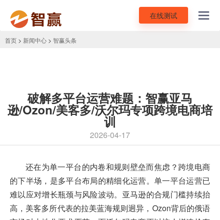
在线测试
Toggl
navig
首页
>
新闻中心
>
智赢头条
破解多平台运营难题：智赢亚马
逊/Ozon/美客多/沃尔玛专项跨境电商培
训
2026-04-17
还在为单一平台的内卷和规则壁垒而焦虑？跨境电商
的下半场，是多平台布局的精细化运营。单一平台运营已
难以应对增长瓶颈与风险波动。亚马逊的合规门槛持续抬
高，美客多所代表的拉美蓝海规则迥异，Ozon背后的俄语