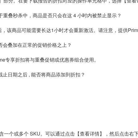
折扣】部分。在要下载报告的折扣对应的操作单元格中，选择【查
内处于重叠秒杀中，商品是否只会在这 4 小时内被禁止显示？
，该商品可能需要长达1小时才会重新激活。请注意，提供Pri
扣是否会叠加在正常的促销价格之上？
rime专享折扣将与重叠促销或优惠券组合使用。
建截止日期之后 , 能否将商品添加到折扣？
包含一个或多个 SKU。可以通过点击【查看详情】，然后点击右下