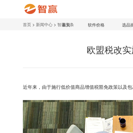
首页
>
新闻中心
>
智赢头条
首页
软件价格
选品
欧盟税改实
近年来，由于施行低价值商品增值税豁免政策以及包