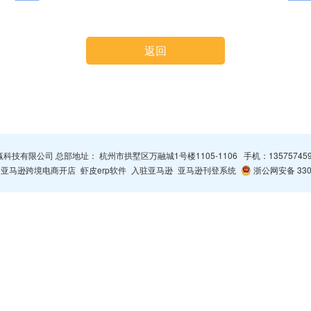
返回
杭州智赢科技有限公司 总部地址： 杭州市拱墅区万融城1号楼1105-1106 手机：
13575745
亚马逊跨境电商开店
虾皮erp软件
入驻亚马逊
亚马逊刊登系统
浙公网安备 3301