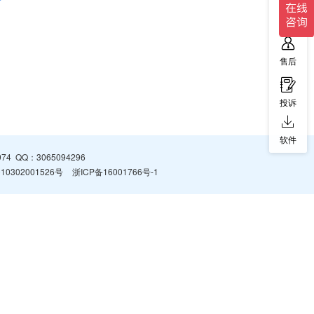
售前
售后
投诉
软件
974
QQ：
3065094296
0302001526号
浙ICP备16001766号-1