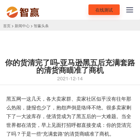
在线测试
Toggl
navig
首页
>
新闻中心
>
智赢头条
你的货清完了吗-亚马逊黑五后充满套路
的清货商瞄准了商机
2021-12-14
黑五网一
这几天，各大卖家群、卖家社区似乎没有往年那
么热闹，捷报也少了，抱怨声倒是络绎不绝。很多卖家剩
下了一大波库存，使清货成为了黑五后的一大难题。当全
世界都在清货，早上见面打招呼都直接变成：你的货清完
了吗？于是一些“充满套路”的清货商瞄准了商机。