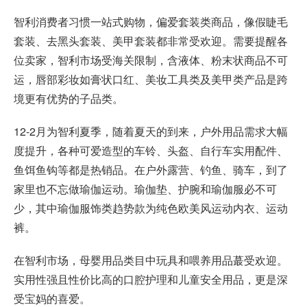
智利消费者习惯一站式购物，偏爱套装类商品，像假睫毛
套装、去黑头套装、美甲套装都非常受欢迎。需要提醒各
位卖家，智利市场受海关限制，含液体、粉末状商品不可
运，唇部彩妆如膏状口红、美妆工具类及美甲类产品是跨
境更有优势的子品类。
12-2月为智利夏季，随着夏天的到来，户外用品需求大幅
度提升，各种可爱造型的车铃、头盔、自行车实用配件、
鱼饵鱼钩等都是热销品。在户外露营、钓鱼、骑车，到了
家里也不忘做瑜伽运动。瑜伽垫、护腕和瑜伽服必不可
少，其中瑜伽服饰类趋势款为纯色欧美风运动内衣、运动
裤。
在智利市场，母婴用品类目中玩具和喂养用品蕞受欢迎。
实用性强且性价比高的口腔护理和儿童安全用品，更是深
受宝妈的喜爱。