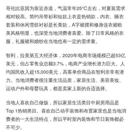
哥伦比亚因为靠近赤道，气温常年25℃左右，对夏装需求
相对较高。简约吊带衫和短款上衣是热销款，内衣、睡衣
套装和休闲雪纺衬衫是长青款，A字裙摆和修身连衣裙欧
美风格明显，也深受当地消费者喜爱。除了日常风格的衣
服，礼服裙和婚纱在当地也有一定的需求量。
智利，拉美第五大经济体，2020年电商市场规模已超53亿
美元，但占零售业总额3.7%，电商产业增长潜力巨大。人
均国民收入超15,000美元，高客单价商品在智利非常有潜
力。当地消费者很注重生活品质，家居生活、美容美妆、
运动户外和母婴玩具，都是卖家上新的合适选择。
当地人喜欢自己做饭，所以家居生活类目中厨房用品是
Top 1热销类目。喜欢自己动手装饰和布置家里也是当地消
费者的一大生活特点，所以平时室内装饰和节日装饰都必
不可少。