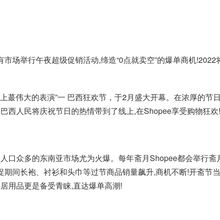
)玩法,在所有市场举行午夜超级促销活动,缔造“0点就卖空”的爆单商机!
地球上蕞伟大的表演”一 巴西狂欢节，于2月盛大开幕。在浓厚的
西人民将庆祝节日的热情带到了线上,在Shopee享受购物狂欢
人口众多的东南亚市场尤为火爆。每年斋月Shopee都会举行
。大促期间长袍、衬衫和头巾等过节商品销量飙升,商机不断!开斋节
居用品更是备受青睐,直达爆单高潮!