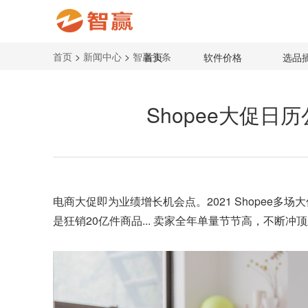
首页
>
新闻中心
>
智赢头条
首页
软件价格
选品
Shopee大促日
电商大促即为业绩增长机会点。2021
Shopee
多场大
是狂销20亿件商品... 卖家全年单量节节高，不断冲