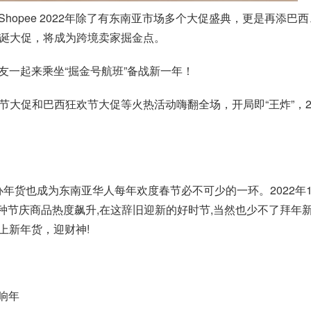
hopee 2022年除了有东南亚市场多个大促盛典，更是再添
诞大促，将成为跨境卖家掘金点。
家朋友一起来乘坐“掘金号航班”备战新一年！
春节大促和巴西狂欢节大促等火热活动嗨翻全场，开局即“王炸”，
年货也成为东南亚华人每年欢度春节必不可少的一环。2022年1
各种节庆商品热度飙升,在这辞旧迎新的好时节,当然也少不了拜年
上新年货，迎财神!
吹响年