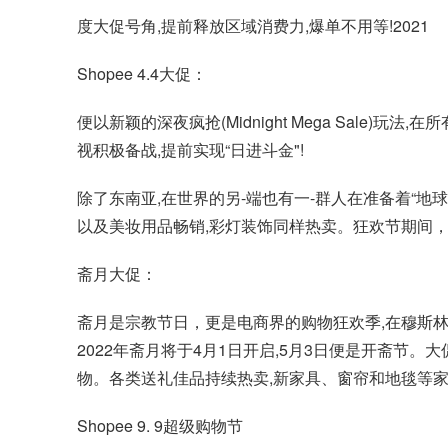
度大促号角,提前释放区域消费力,爆单不用等!2021
Shopee 4.4大促：
便以新颖的深夜疯抢(Midnight Mega Sale
视积极备战,提前实现“日进斗金"!
除了东南亚,在世界的另-端也有一-群人在准备着“
以及美妆用品畅销,彩灯装饰同样热卖。狂欢节期间，巴
斋月大促：
斋月是宗教节日，更是电商界的购物狂欢季,在穆斯林
2022年斋月将于4月1日开启,5月3日便是开斋节
物。各类送礼佳品持续热卖,新家具、窗帘和地毯等家
Shopee 9. 9超级购物节