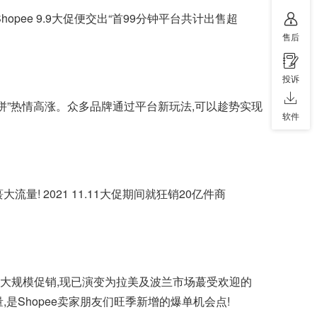
hopee 9.9大促便交出“首99分钟平台共计出售超
售后
投诉
上“血拼”热情高涨。众多品牌通过平台新玩法,可以趁势实现
软件
量! 2021 11.11大促期间就狂销20亿件商
蕞后一次大规模促销,现已演变为拉美及波兰市场蕞受欢迎的
,是Shopee卖家朋友们旺季新增的爆单机会点!