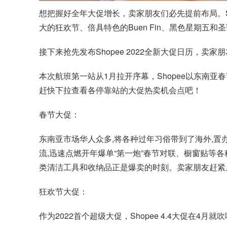
想把握好全年大促增长，卖家朋友们必先提前布局。S
大的狂欢节、倍具特色的Buen Fin、
黑色星期五
和圣
接下来抢先发布Shopee 2022全新大促日历，卖
本次航班第一站从1月拉开序幕，Shopee以东南亚
赶快下拉查看各停靠站的大促热卖机会点吧！
春节大促：
东南亚市场华人众多,将各种过年习俗带到了海外,置办
流,迅速点燃开年爆单“第一炮”春节对联、橱窗贴等
类清洁工具和收纳品正是爆卖的时刻。卖家朋友赶紧
狂欢节大促：
作为2022首个超级大促，Shopee 4.4大促在4月就