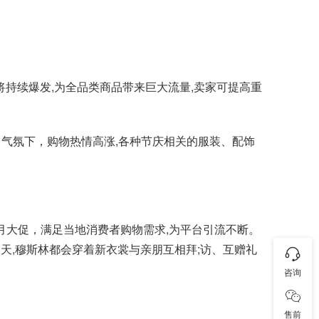
2022将持续爆发,为全品类商品带来巨大流量,卖家可提高重
节日气氛下，购物热情高涨,各种节庆相关的服装、配饰
!
斋月大促，满足当地消费者购物需求,为平台引流不断。
当天,穆斯林都会穿着新衣裳与亲朋互相拜;访、互赠礼
咨询
售前