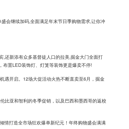
年爆单盛会继续加码,全面满足年末节日季购物需求,让你冲
律宾,还新添有众多基督徒人口的拉美,掘金大门全面打
刻，布置LED装饰灯、灯笼等装饰更是爆卖不停!
单机遇开启。12场大促活动火热不断直卖至6月，掘金
、哥伦比亚和智利的冬季促销，以及巴西和墨西哥的返校
流，倾情打造全市场狂欢爆单新纪元！年终购物盛会满满