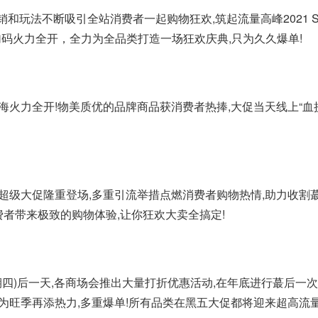
超多促销和玩法不断吸引全站消费者一起购物狂欢,筑起流量高峰2021 S
市场加码火力全开，全力为全品类打造一场狂欢庆典,只为久久爆单!
线,国货出海火力全开!物美质优的品牌商品获消费者热捧,大促当天线
.11超级大促隆重登场,多重引流举措点燃消费者购物热情,助力收割蕞大流
为消费者带来极致的购物体验,让你狂欢大卖全搞定!
1月第4个星期四)后一天,各商场会推出大量打折优惠活动,在年底进行
促，为旺季再添热力,多重爆单!所有品类在黑五大促都将迎来超高流量