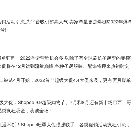
,多重营销活动引流,为平台吸引超高人气,卖家单量更是爆棚!2022
号!
爆单狂潮。2022圣诞营销机会多多,除了有全球蕞长圣诞季的菲
ee圣诞大促将在12月达到流量巅峰,各种圣诞服装、配饰将迎来热销时
站从4月开始，2022首个超级大促4.4大促来袭，更有斋月爆
大促：Shopee 9.9超级购物节。7月和8月还有新市场巴西
品类疯狂吸金，嗨购全场！
机遇不断！Shopee旺季大促强强联手，各类促销活动疯狂引