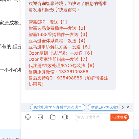
家造成极大的损失，亚马逊卖家律师事务所则可以通
有的,但是如果在封号后,看到还有申诉机会的话一定
一不小心账号被封，首先应采取积极的措施申诉。当
下一篇 >>
974
QQ：
3065094296