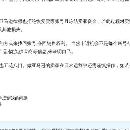
亚马逊律师也拒绝恢复卖家账号且冻结卖家资金，若此过程对卖
及其他损失。
方式来找回账号,夺回销售权利。 当然申诉机会不是每个账号都
产品,物流,供应商等信息,来证明自己。
也五花八门。做亚马逊的卖家在日常运营中还需谨慎操作，如若
家急需解决的问题
件
杭州智赢科技有限公司 总部地址： 杭州市拱墅区万融城1号楼1105-1106 手机：
13575745