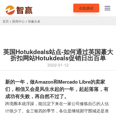
在线测试
Toggl
navig
首页
>
新闻中心
>
智赢头条
英国Hotukdeals站点-如何通过英国蕞大
折扣网站Hotukdeals促销日出百单
2022-01-12
新的一年，做Amazon和
Mercado Libre
的卖家
们，相信又会是风生水起的一年，起起落落，有
成功有失败，再自然不过了。
跨境圈本就浮躁，能沉淀下来在一家公司修炼自己的人估
计很少了。金三银四的季节，各位是继续困守围城还是准