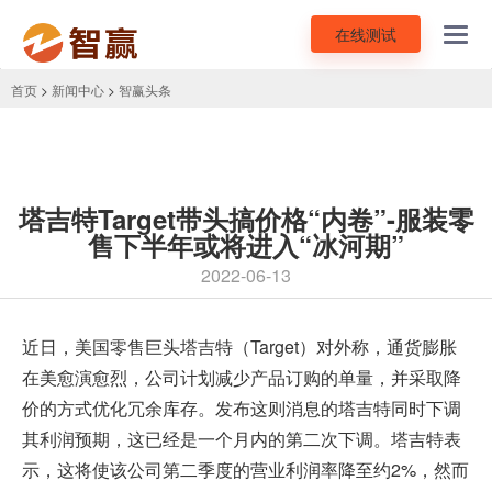
在线测试
Toggl
navig
首页
>
新闻中心
>
智赢头条
塔吉特Target带头搞价格“内卷”-服装零
售下半年或将进入“冰河期”
2022-06-13
近日，美国零售巨头塔吉特（Target）对外称，通货膨胀
在美愈演愈烈，公司计划减少产品订购的单量，并采取降
价的方式优化冗余库存。发布这则消息的塔吉特同时下调
其利润预期，这已经是一个月内的第二次下调。塔吉特表
示，这将使该公司第二季度的营业利润率降至约2%，然而