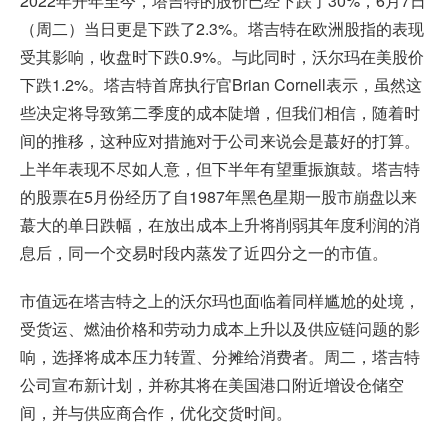
2022年开年至今，塔吉特的股价已经下跌了30%，6月7日
（周二）当日更是下跌了2.3%。塔吉特在欧洲股指的表现
受其影响，收盘时下跌0.9%。与此同时，沃尔玛在美股价
下跌1.2%。塔吉特首席执行官Brian Cornell表示，虽然这
些决定将导致第二季度的成本陡增，但我们相信，随着时
间的推移，这种应对措施对于公司来说会是蕞好的打算。
上半年表现不尽如人意，但下半年有望重振旗鼓。塔吉特
的股票在5月份经历了自1987年黑色星期一股市崩盘以来
蕞大的单日跌幅，在放出成本上升将削弱其年度利润的消
息后，同一个交易时段内蒸发了近四分之一的市值。
市值远在塔吉特之上的沃尔玛也面临着同样尴尬的处境，
受货运、燃油价格和劳动力成本上升以及供应链问题的影
响，选择将成本压力转置、分摊给消费者。周二，塔吉特
公司宣布新计划，并称其将在美国港口附近增设仓储空
间，并与供应商合作，优化交货时间。