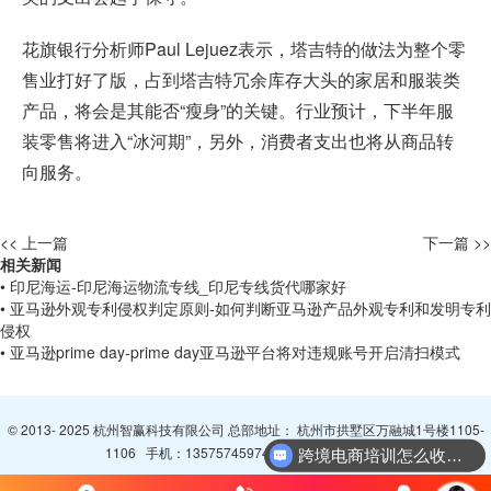
花旗银行分析师Paul Lejuez表示，塔吉特的做法为整个零
售业打好了版，占到塔吉特冗余库存大头的家居和服装类
产品，将会是其能否“瘦身”的关键。行业预计，下半年服
装零售将进入“冰河期”，另外，消费者支出也将从商品转
向服务。
<< 上一篇
下一篇 >>
相关新闻
• 印尼海运-印尼海运物流专线_印尼专线货代哪家好
• 亚马逊外观专利侵权判定原则-如何判断亚马逊产品外观专利和发明专利
侵权
• 亚马逊prime day-prime day亚马逊平台将对违规账号开启清扫模式
© 2013- 2025 杭州智赢科技有限公司 总部地址： 杭州市拱墅区万融城1号楼1105-
1106 手机：
13575745974
QQ：
3065094296
跨境电商培训怎么收费？