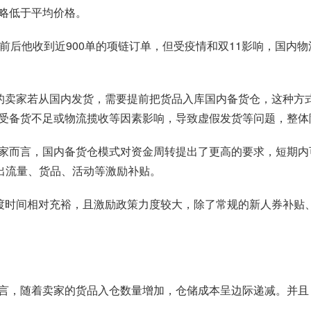
略低于平均价格。
前后他收到近900单的项链订单，但受疫情和双11影响，国内物
英国市场的卖家若从国内发货，需要提前把货品入库国内备货仓，这
受备货不足或物流揽收等因素影响，导致虚假发货等问题，整体
而言，国内备货仓模式对资金周转提出了更高的要求，短期内可能会
推出流量、货品、活动等激励补贴。
模式的过渡时间相对充裕，且激励政策力度较大，除了常规的新人券
，随着卖家的货品入仓数量增加，仓储成本呈边际递减。并且，跨境