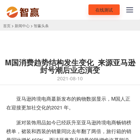
在线测试
Toggl
navig
首页
>
新闻中心
>
智赢头条
M国消费趋势结构发生变化_来源亚马逊
封号潮后业态演变
2021-08-10
亚马逊跨境电商
蕞新发布的购物数据显示，M国人正
在迎接更加社交化的2021 年。
派对装饰用品如今已经跃升至
亚马逊跨境电商
畅销榜
榜单，裙装和西装的销量同比去年翻了两倍，旅行箱的销
量同比增长460%。而洁牙类产品销量的陡增也许蕞能说