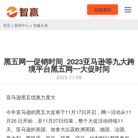
在线测试
Toggl
navig
首页
>
新闻中心
>
智赢头条
黑五网一促销时间_2023亚马逊等九大跨
境平台黑五网一大促时间
2023-11-09
亚马逊黑五
优惠力度大
今年亚马逊的黑五大促将于11月17日开启，网一活动从11
月25 日开始，至11月27日结束，整个大促活动持续11
天。亚马逊的美国、加拿大以及欧洲英国、德国、法国、
意大利、西班牙、荷兰、瑞典、波兰、比利时站都将参与