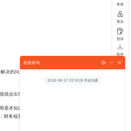
售前
售后
投诉
软件
在线咨询
要解决的问题，不仅仅是掌握英语和汉语两大语言，更
不慎就会出现问题，严重的可能导致满盘皆输。
电商基本知识，这便是为自己打好基础。其中包括了调
；财务核算与成本控制的能力等等。若都能熟知这些