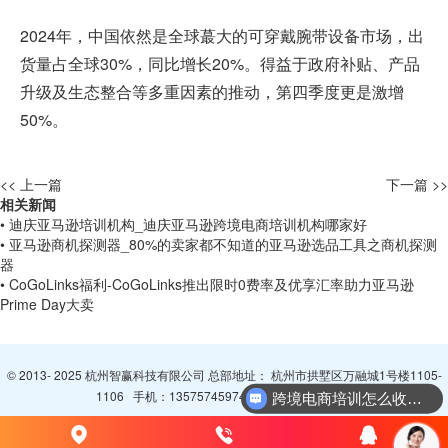
2024年，中国依然是全球蕞大的可穿戴腕带设备市场，出
货量占全球30%，同比增长20%。得益于政府补贴、产品
升级及生态整合等多重因素的推动，第四季度更是激增
50%。
<< 上一篇
下一篇 >>
相关新闻
• 迪庆亚马逊培训机构_迪庆亚马逊跨境电商培训机构哪家好
• 亚马逊商机探测器_80%的卖家都不知道的亚马逊选品工具之商机探测
器
• CoGoLinks福利-CoGoLinks推出限时0费率及优享汇率助力亚马逊
Prime Day大卖
© 2013- 2025 杭州智赢科技有限公司 总部地址： 杭州市拱墅区万融城1号楼1105-
1106 手机：
13575745974
QQ：
3065094296
跨境电商培训怎么收费？