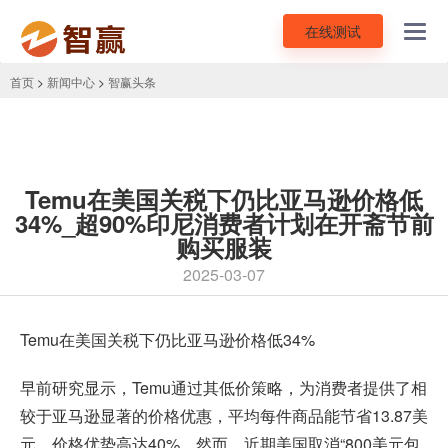
在线测试
Toggl
navig
首页
>
新闻中心
>
智赢头条
Temu在美国关税下仍比亚马逊价格低
34%_超90%印尼消费者计划在开斋节前
购买服装
2025-03-07
Temu在美国关税下仍比亚马逊价格低34%
早前研究显示，Temu通过其低价策略，为消费者提供了相
较于亚马逊显著的价格优惠，平均每件商品能节省13.87美
元，价格优势高达40%。然而，近期美国取消“800美元包