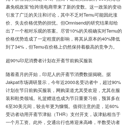
裹免税政策”给跨境电商带来了新的变数。这一政策的变动
引发了广泛的关注和讨论，其中不乏对Temu可能因此涨
价、失去价格优势的担忧。但Omnisend的研究结果却给
出了一个相对乐观的答案。尽管10%的关税确实对Temu的
价格优势造成了一定程度的影响，将其从原本的40%降低
到了34%，但Temu在价格上仍然保持着极高的竞争力。
超90%印尼消费者计划在开斋节前购买服装
随着斋月的开始，印尼人的开斋节消费数据揭晓。据
Jakpat市场调研显示，今年近2000名受访者中，超过90%
计划在节日前购买服装，网购渠道尤其受欢迎，尤其在服
装和鞋类领域。礼篮赠送也成为节日重要习俗，预算多在
6至30美元间，较去年更为慷慨。值得注意的是，近60%
受访者动用开斋节津贴（THR）支付开支，该津贴相当于
一个月工资。此外，交通出行也将迎来高峰，半数受访者