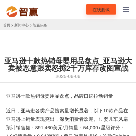
在线测试
Toggl
navig
首页
>
新闻中心
>
智赢头条
亚马逊十款热销母婴用品盘点_亚马逊大
卖被恶意跟卖怒掷2千万库存改图宣战
2025-06-06
亚马逊十款热销母婴用品盘点，品牌口碑拉动销量
近日，亚马逊各类产品搜索量增长显著，以下10款产品在
亚马逊上销量表现突出，深受消费者欢迎。1. 婴儿车风扇
预计销售额：891,460美元/月销量：54,000+星级评分：
4.6好评数量：8,648图源：亚马逊产品描述：这款Gaiatop