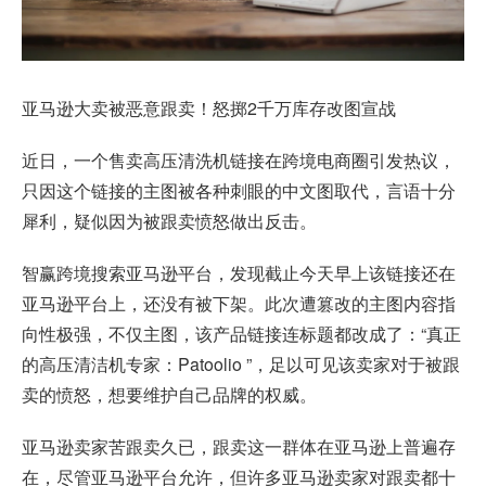
亚马逊大卖被恶意跟卖！怒掷2千万库存改图宣战
近日，一个售卖高压清洗机链接在跨境电商圈引发热议，
只因这个链接的主图被各种刺眼的中文图取代，言语十分
犀利，疑似因为被跟卖愤怒做出反击。
智赢跨境搜索
亚马逊平台
，发现截止今天早上该链接还在
亚马逊平台上，还没有被下架。此次遭篡改的主图内容指
向性极强，不仅主图，该产品链接连标题都改成了：“真正
的高压清洁机专家：Patoolio ”，足以可见该卖家对于被跟
卖的愤怒，想要维护自己品牌的权威。
亚马逊卖家苦跟卖久已，跟卖这一群体在亚马逊上普遍存
在，尽管亚马逊平台允许，但许多亚马逊卖家对跟卖都十