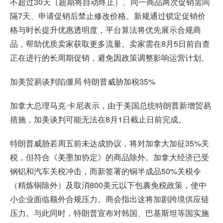
不超过30天（超期将自动终止）、同一商品两次促销需间
隔7天、申请促销后禁止修改价格。新规通过锁定促销价
格与时长提升优惠透明度，平台算法将优先展示合规商
品，帮助优质卖家获取更多流量。卖家需在8月5日前自查
正在进行的长周期促销，避免因政策调整影响运营计划。
加美贸易谈判陷僵局 特朗普威胁加税35%
加拿大总理马克·卡尼表示，由于美国总统特朗普新增贸易
措施，加美谈判可能无法在8月1日截止日前完成。
特朗普威胁若周五前未达成协议，将对加拿大加征35%关
税，但符合《美墨加协定》的商品除外。加拿大经济已受
钢铝和汽车关税冲击，而新签署的铜半成品50%关税令
（精炼铜除外）及取消800美元以下包裹免税政策，使中
小企业面临额外合规压力。商会指出这将加剧跨境供应链
压力。与此同时，特朗普宣布对韩国、巴基斯坦等国实施