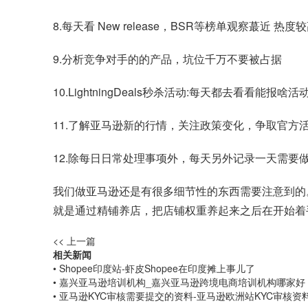
8.每天看 New release，BSR等榜单观察蕞近
9.分析竞争对手的的产品，坑位千万不要被占据
10.LightningDeals秒杀活动:每天都去
11.了解亚马逊新的行情，关注政策变化，争取官方
12.除每日日常处理事项外，每天另外记录一天需要
我们做亚马逊还是有很多细节性的东西需要注意到的
就是通过精铺养店，把店铺权重养起来之后在开始着
<< 上一篇
相关新闻
• Shopee印度站-虾皮Shopee在印度摊上事儿了
• 嘉兴亚马逊培训机构_嘉兴亚马逊跨境电商培训机构哪家好
• 亚马逊KYC审核需要提交的资料-亚马逊欧洲站KYC审核